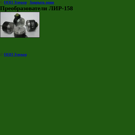
©
ООО Элекор
|
Закрыть окно
Преобразователи ЛИР-158
©
ООО Элекор