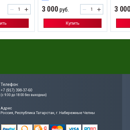
3 000
3 00
−
+
−
+
руб.
исторы
ить
Купить
Телефон:
+7 (917) 398-37-60
риборы
(с 9:30 до 18:00 без выходных)
арядные
Адрес
Россия, Республика Татарстан, г. Набережные Челны