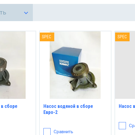
ы
ть
ое
иборы
торы
SPEC
SPEC
мощности
жатели
ктромагнитные
мное и
мы
 в сборе
Насос водяной в сборе
Насос 
Евро-2
аторы
Ср
Сравнить
никовые